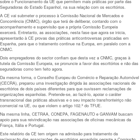
sobre o Funcionamento da UE que permitem mais práticas por parte das
Seguradoras do Estado Espanhol, na sua relação com os escritórios.
A CE vai submeter o processo à Comissão Nacional de Mercados e
Concorrência (CNMC), órgão que terá de deliberar, contando com o
acompanhamento e supervisão que a própria Comissão Europeia
exercerá. Entretanto, as associações, nesta fase que agora se inicia,
apresentarão à CE provas das práticas anticontroversas praticadas em
Espanha, para que o tratamento continue na Europa, em paralelo com a
CNMC.
Dois empregadores do sector confiam que desta vez a CNMC, graças à
tutela da Comissão Europeia, se pronuncie a favor dos escritórios e não das
seguradoras como tem feito agora.
Da mesma forma, o Conselho Europeu do Comércio e Reparação Automóvel
(CECRA), preparou uma investigação dirigida às associações nacionais de
escritórios de dois países diferentes para que ouvissem reclamações de
organizações espanholas. Pretende-se, ao fazê-lo, apoiar o caráter
transnacional das práticas abusivas e o seu impacto transfronteiriço não
comercial na UE, ou que violem o artigo 102.º do TFUE.
Na mesma linha, CETRAA, CONEPA, FAGENAUTO e GANVAM buscam
apoio para sua reivindicação nas associações de oficinas mecânicas da
França, Itália e Portugal.
Este relatório da CE tem origem na admissão para tratamento da
reclamação das associações de escritórios espanhóis perante a Comissão