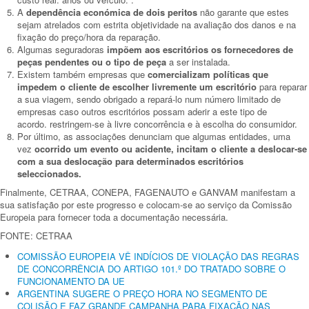
A
dependência económica de dois peritos
não garante que estes
sejam atrelados com estrita objetividade na avaliação dos danos e na
fixação do preço/hora da reparação.
Algumas seguradoras
impõem aos escritórios os fornecedores de
peças pendentes ou o tipo de peça
a ser instalada.
Existem também empresas que
comercializam políticas que
impedem o cliente de escolher livremente um escritório
para reparar
a sua viagem, sendo obrigado a repará-lo num número limitado de
empresas caso outros escritórios possam aderir a este tipo de
acordo. restringem-se à livre concorrência e à escolha do consumidor.
Por último, as associações denunciam que algumas entidades, uma
vez
ocorrido um evento ou acidente, incitam o cliente a deslocar-se
com a sua deslocação para determinados escritórios
seleccionados.
Finalmente, CETRAA, CONEPA, FAGENAUTO e GANVAM manifestam a
sua satisfação por este progresso e colocam-se ao serviço da Comissão
Europeia para fornecer toda a documentação necessária.
FONTE: CETRAA
COMISSÃO EUROPEIA VÊ INDÍCIOS DE VIOLAÇÃO DAS REGRAS
DE CONCORRÊNCIA DO ARTIGO 101.º DO TRATADO SOBRE O
FUNCIONAMENTO DA UE
ARGENTINA SUGERE O PREÇO HORA NO SEGMENTO DE
COLISÃO E FAZ GRANDE CAMPANHA PARA FIXAÇÃO NAS