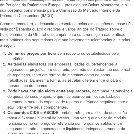
de Petições do Parlamento Europeu, presidida por Dolors Montserrat, e a
sua posterior transferência para a Comissão do Mercado Interno e da
Defesa do Consumidor (IMCO).
Como se recordará, a denúncia apresentada pelas associações de base não
viola por Espanha quatro directivas e vários artigos do Tratado sobre o
Funcionamento da UE. Tal descumprimento está na origem das práticas
mais práticas das seguradoras que são brevemente relembradas e listadas
a seguir:
Definir os preços por hora
sem respeito ou estabelecidos pelo
escritório.
As tabelas
elaboradas por empresas ligadas ou pertencentes a
seguradoras prejudicam o escritório, pois não se ajustam ao custo real
da reparação, tanto em termos de materiais como de horas
trabalhadas. Da mesma forma, as escalas diferem entre si para o
mesmo tipo de reparos.
Pode haver conluio tácito entre seguradoras,
com base na tendência
de queda de seus preços, o que não ocorreu em nossos Estados,
alterando o mercado espanhol de reparos e afetando negativamente o
equilíbrio entre seus componentes.
Os acordos CIDE e ASCIDE
também reforçam a ideia de conclusão
tática e fixação unilateral de preços, uma vez que o valor do módulo
funciona como um preço de referência com o qual os saldos entre
seguradoras são compensados ​​e liquidados, independentemente do
custo real. anos ou veículo. .