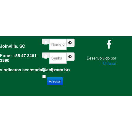
Nome de Usuário
Joinville, SC
Fone: +55 47 3461-
Senha
Desenvolvido por
3390
Ultracar
sindicatos.secretaria@acij.com.br
Lembrar de mim
Acessar