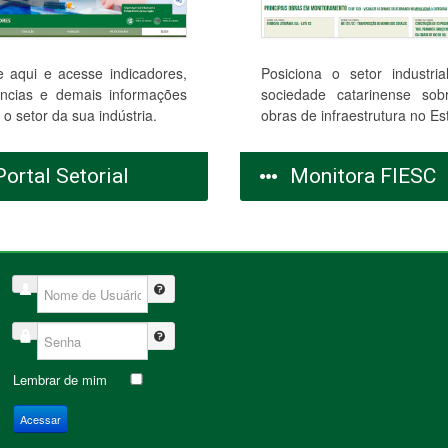
e aqui e acesse indicadores,
Posiciona o setor industri
ncias e demais informações
sociedade catarinense sob
 o setor da sua indústria.
obras de infraestrutura no Es
Portal Setorial
Monitora FIESC
Nome de Usuário
Senha
Lembrar de mim
Acessar