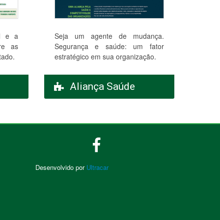
al e a
Seja um agente de mudança.
re as
Segurança e saúde: um fator
tado.
estratégico em sua organização.
Aliança Saúde
Desenvolvido por
Ultracar