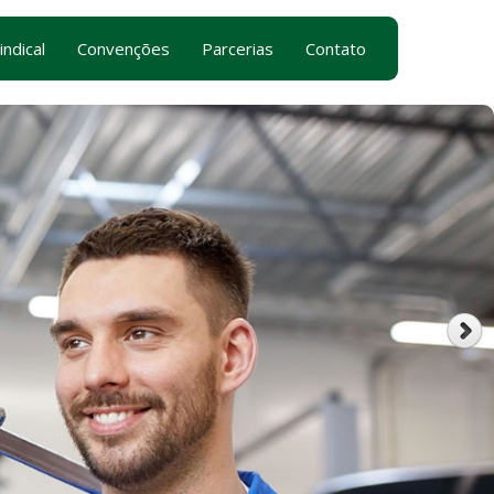
indical
Convenções
Parcerias
Contato